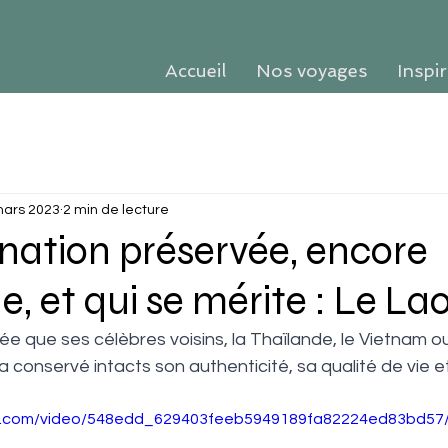
Accueil
Nos voyages
Inspi
mars 2023
2 min de lecture
nation préservée, encore
 et qui se mérite : Le La
e que ses célèbres voisins, la Thaïlande, le Vietnam ou
conservé intacts son authenticité, sa qualité de vie et 
tic.com/video/548edd_629403feeb5949189fa82224ed83bd57/