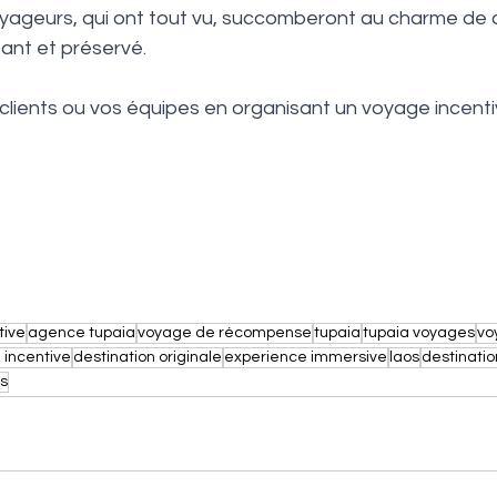
ageurs, qui ont tout vu, succomberont au charme de 
ant et préservé. 
clients ou vos équipes en organisant un voyage incentiv
tive
agence tupaia
voyage de récompense
tupaia
tupaia voyages
vo
 incentive
destination originale
experience immersive
laos
destinati
s