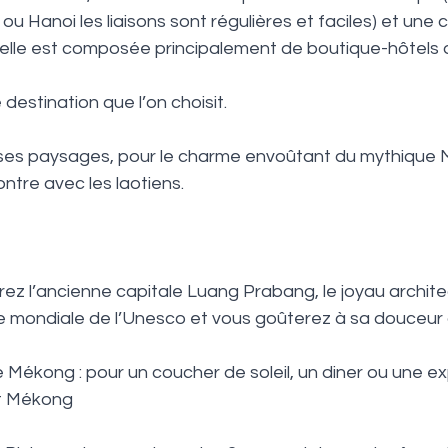
u Hanoi les liaisons sont régulières et faciles) et une 
ar elle est composée principalement de boutique-hôtels
destination que l’on choisit. 
e ses paysages, pour le charme envoûtant du mythique 
ontre avec les laotiens.
terez l’ancienne capitale Luang Prabang, le joyau archite
 mondiale de l’Unesco et vous goûterez à sa douceur d
le Mékong : pour un coucher de soleil, un diner ou une ex
ut Mékong