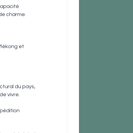
capacité 
 de charme.
Mékong et 
ctural du pays, 
e vivre.
pédition 