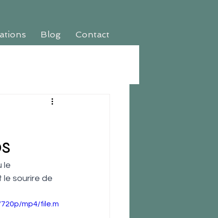
rations
Blog
Contact
os
 le 
le sourire de 
720p/mp4/file.m