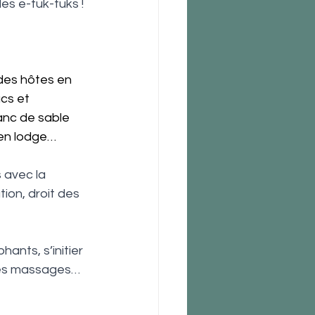
es e-tuk-tuks !
 des hôtes en 
cs et 
anc de sable 
 en lodge…
 avec la 
on, droit des 
ants, s’initier 
 des massages…