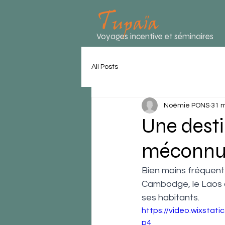
Voyages incentive et séminaires
All Posts
Noémie PONS
31 
Une desti
méconnue,
Bien moins fréquenté
Cambodge, le Laos a 
ses habitants.
https://video.wixsta
p4