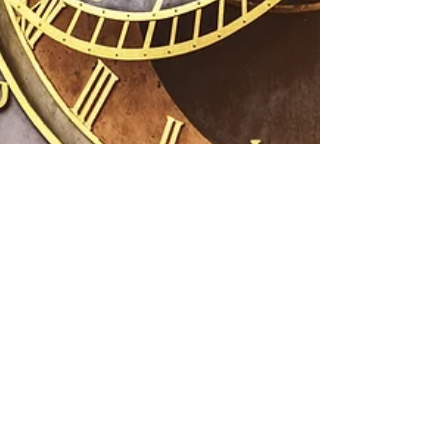
Noémie Pons
24 févr. 2023
2 min de lecture
Où partir en février ? Pour cette
année, c’est trop tard, mais voici
5 destinations pour 2024.
Février est un mois délicat pour les incentive et
séminaires : il faut éviter les vacances scolaires
et la Saint Valentin. Bien sûr, il y...