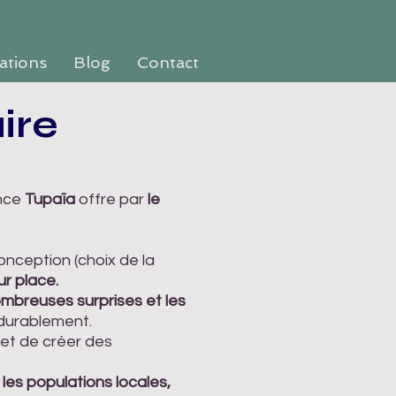
rations
Blog
Contact
ire
nce
Tupaïa
offre par
le
onception (choix de la
 place.
nombreuses surprises et les
 durablement.
et de créer des
les populations locales,