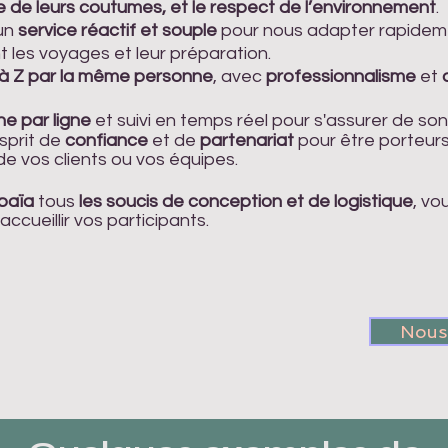
e de leurs coutumes, et le respect de l’environnement
.
un
service réactif et souple
pour nous adapter rapidemen
t les voyages et leur préparation.
A à Z par la même personne
, avec
professionnalisme
et
gne par ligne
et suivi en temps réel pour s'assurer de son
sprit de
confiance
et de
partenariat
pour être porteur
e vos clients ou vos équipes.
païa
tous
les soucis de conception et de logistique
, vo
accueillir vos participants.
Nous 