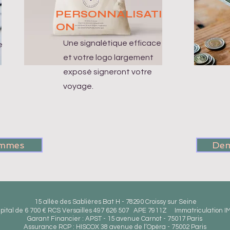
PERSONNALISATI
ON
Une signalétique efficace
e
et votre logo largement
exposé signeront votre
voyage.
ammes
Dem
15 allée des Sablières Bat H - 78290 Croissy sur Seine
pital de 6 700 € RCS Versailles 497 626 507 APE 7911Z Immatriculation I
Garant Financier : APST - 15 avenue Carnot - 75017 Paris
Assurance RCP : HISCOX 38 avenue de l’Opéra - 75002 Paris