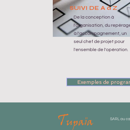
SUIVI DE A à Z
De la conception à
l'organisation, du repérag
à l'accompagnement, un
seul chef de projet pour
l'ensemble de l'opération.
Exemples de progr
SARL au ca