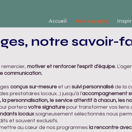
Accueil
Nos voyages
Inspi
es, notre savoir-fa
à remercier,
motiver et renforcer l'esprit d'équipe.
L'age
 de communication.
ages
conçus sur-mesure
et un
suivi personnalisé
de la c
des prestataires locaux...) jusqu'à l'
accompagnement sur
, la personnalisation, le service attentif à chacun, les 
our portera
votre signature
pour transformer vos liens
ndants locaux
soigneusement sélectionnés nous perm
ts et souvent exclusifs.
emettre au cœur de nos programmes
la rencontre avec 