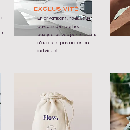
EXCLUSIVITÉ
er
En privatisant, nous vous
ouvrons des portes
.)
auxquelles vos participants
u
n'auraient pas accès en
individuel.