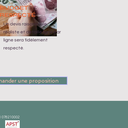
BUDGET
RESPECT
É
Un devis raisonnable,
réaliste et détaillé ligne par
ligne sera fidèlement
respecté.
ander une proposition
M 078210002