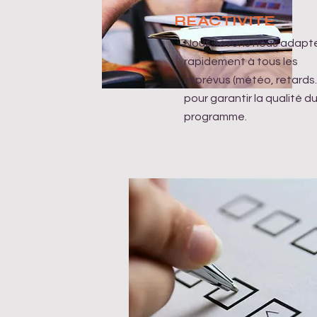
REACTIVITE
Nous savons nous adapt
rapidement à tous les
imprévus (météo, retards..
pour garantir la qualité d
programme.