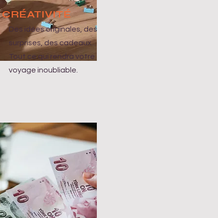
CRÉATIVITÉ
Des idées originales, des
surprises, des cadeaux...
Tout ce qui rendra votre
voyage inoubliable.