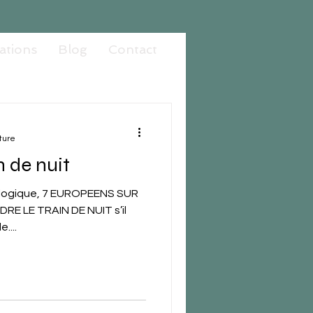
rations
Blog
Contact
ture
n de nuit
écologique, 7 EUROPEENS SUR
E LE TRAIN DE NUIT s’il
....